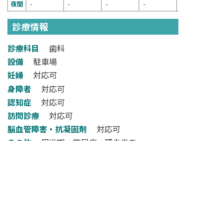
夜間
-
-
-
-
-
診療情報
診療科目
歯科
設備
駐車場
妊婦
対応可
身障者
対応可
認知症
対応可
訪問診療
対応可
脳血管障害・抗凝固剤
対応可
その他
周術期、糖尿病、肝炎患者
検索フォームへ戻る
NARA DENTAL ASSOCIATION
一般社団法人奈良県歯科医師会