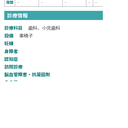
夜間
-
-
-
-
-
診療情報
診療科目
歯科、小児歯科
設備
車椅子
妊婦
身障者
認知症
訪問診療
脳血管障害・抗凝固剤
その他
検索フォームへ戻る
NARA DENTAL ASSOCIATION
一般社団法人奈良県歯科医師会