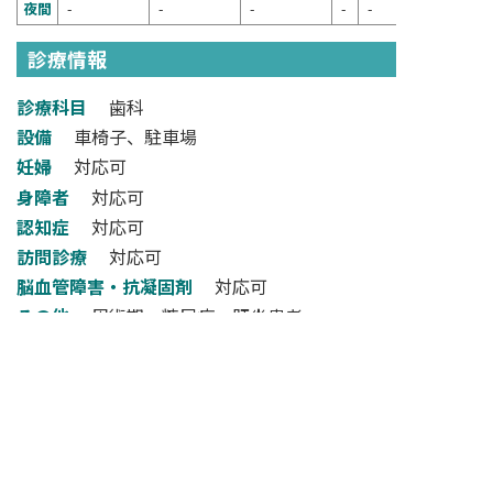
夜間
-
-
-
-
-
診療情報
診療科目
歯科
設備
車椅子、駐車場
妊婦
対応可
身障者
対応可
認知症
対応可
訪問診療
対応可
脳血管障害・抗凝固剤
対応可
その他
周術期、糖尿病、肝炎患者
検索フォームへ戻る
NARA DENTAL ASSOCIATION
一般社団法人奈良県歯科医師会