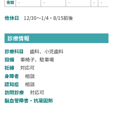
夜間
-
-
-
-
-
他休日
12/30～1/4・8/15前後
診療情報
診療科目
歯科、小児歯科
設備
車椅子、駐車場
妊婦
対応可
身障者
相談
認知症
相談
訪問診療
対応可
脳血管障害・抗凝固剤
その他
周術期、糖尿病、肝炎患者
検索フォームへ戻る