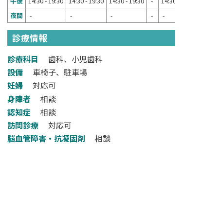
午後
14:30 - 19:30
14:30 - 19:30
14:30 - 19:30
-
14:30 - 19:30
夜間
-
-
-
-
-
診療情報
診療科目
歯科、小児歯科
設備
車椅子、駐車場
妊婦
対応可
身障者
相談
認知症
相談
訪問診療
対応可
脳血管障害・抗凝固剤
相談
その他
周術期、糖尿病、肝炎患者
検索フォームへ戻る
NARA DENTAL ASSOCIATION