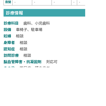
夜間
-
-
-
-
-
診療情報
診療科目
歯科、小児歯科
設備
車椅子、駐車場
妊婦
相談
身障者
相談
認知症
相談
訪問診療
相談
脳血管障害・抗凝固剤
対応可
その他
糖尿病、肝炎患者
検索フォームへ戻る
NARA DENTAL ASSOCIATION
一般社団法人奈良県歯科医師会