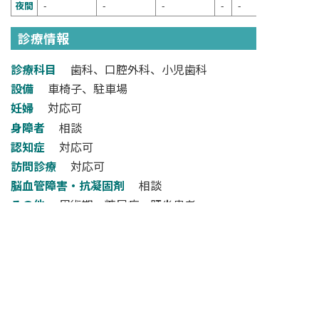
夜間
-
-
-
-
-
診療情報
診療科目
歯科、口腔外科、小児歯科
設備
車椅子、駐車場
妊婦
対応可
身障者
相談
認知症
対応可
訪問診療
対応可
脳血管障害・抗凝固剤
相談
その他
周術期、糖尿病、肝炎患者
検索フォームへ戻る
NARA DENTAL ASSOCIATION
一般社団法人奈良県歯科医師会