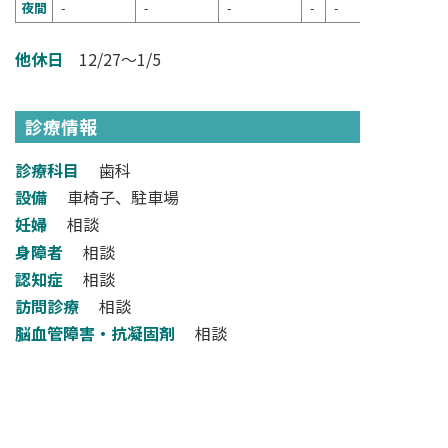
夜間
-
-
-
-
-
他休日
12/27～1/5
診療情報
診療科目
歯科
設備
車椅子、駐車場
妊婦
相談
身障者
相談
認知症
相談
訪問診療
相談
脳血管障害・抗凝固剤
相談
その他
周術期、糖尿病、肝炎患者
検索フォームへ戻る