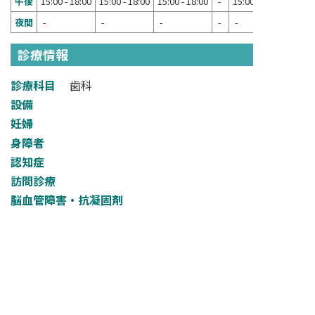
午後
15:00 - 18:00
15:00 - 18:00
15:00 - 18:00
-
15:00 - 18:00
夜間
-
-
-
-
-
診療情報
診療科目
歯科
設備
妊婦
身障者
認知症
訪問診療
脳血管障害・抗凝固剤
その他
検索フォームへ戻る
NARA DENTAL ASSOCIATION