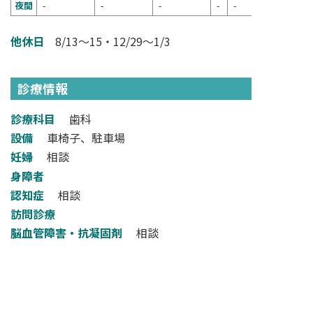
夜間
-
-
-
-
-
他休日
8/13～15・12/29～1/3
診療情報
診療科目
歯科
設備
車椅子、駐車場
妊婦
相談
身障者
認知症
相談
訪問診療
脳血管障害・抗凝固剤
相談
その他
周術期、糖尿病、肝炎患者
検索フォームへ戻る